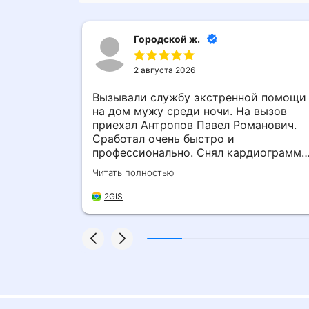
Городской ж.
2 августа 2026
осле
Вызывали службу экстренной помощи
бкаюсь
на дом мужу среди ночи. На вызов
миров
приехал Антропов Павел Романович.
Сработал очень быстро и
ходимые
профессионально. Снял кардиограмму
 дал
перед капельницей, во время
Читать полностью
 за пару
процедуры не отходил от мужа, пока
пасибо
тому не стало легче. Огромное
2GIS
человеческое спасибо за ваш труд!