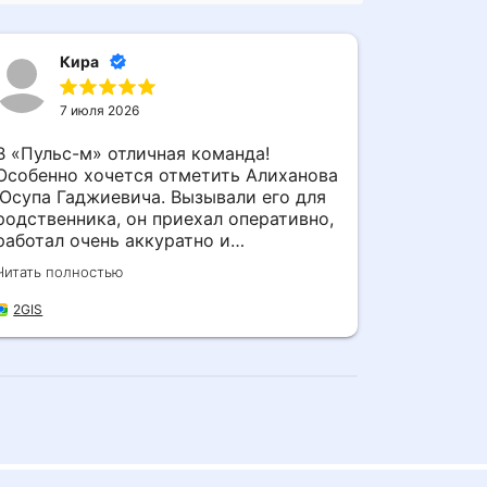
Кира
А
7 июля 2026
7 
В «Пульс-м» отличная команда!
Смело м
Особенно хочется отметить Алиханова
Эмира Ше
Юсупа Гаджиевича. Вызывали его для
после си
родственника, он приехал оперативно,
очень бы
работал очень аккуратно и
помощь и
профессионально. Спасибо за помощь!
на своем
Читать полностью
Читать пол
2GIS
2GIS